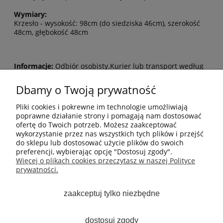
Wymiary:
Krzesło - wysokość: 98cm (do siedziska 46cm), szerokość
48cm, głębokość 48cm
Informacje:
Odbiór osobisty.Kurier lub transport według
indywidualnych ustaleń lub według cenników dostępnych
firm kurierskich.
Dbamy o Twoją prywatność
MOJE KONTO
Pliki cookies i pokrewne im technologie umożliwiają
poprawne działanie strony i pomagają nam dostosować
ofertę do Twoich potrzeb. Możesz zaakceptować
PŁATNOŚCI I DOSTAWA
wykorzystanie przez nas wszystkich tych plików i przejść
do sklepu lub dostosować użycie plików do swoich
preferencji, wybierając opcję "Dostosuj zgody".
INFORMACJE
Więcej o plikach cookies przeczytasz w naszej Polityce
prywatności.
ARTYKUŁY
zaakceptuj tylko niezbędne
O NAS
dostosuj zgody