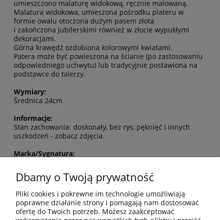
umieszczono malaturę widokową, ręcznie malowaną.
Malatura widokowa, umieszona pośrodku plateru w
formie owalu otoczona dużym pasem złota
i zakończona jubilerskimi również w złocie wypukłymi
dekoracjami.
Górna krawędź ozdobiona kolorowymi kwiatami.
Patera może być powieszona na ścianie (po zastosowaniu
odpowiedniego uchwytu) lub tradycyjnie postawiona na
podstawce do talerzy.
Wymiary:
Średnica 24cm
Informacje:
Stan zachowania: doskonały, bez rys, pęknięć i innych
uszkodzeń - zobacz zdjęcia.
Marka/Sygnatura:
KMP-Berlin- berło i jabłko – marka stosowana ok. 1890-
1910r.
Dbamy o Twoją prywatność
MOJE KONTO
Pliki cookies i pokrewne im technologie umożliwiają
poprawne działanie strony i pomagają nam dostosować
ofertę do Twoich potrzeb. Możesz zaakceptować
PŁATNOŚCI I DOSTAWA