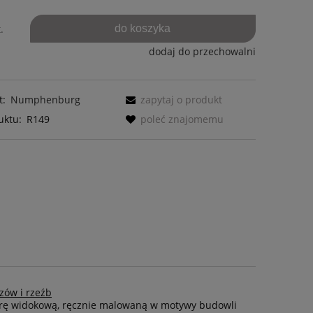
do koszyka
.
dodaj do przechowalni
t:
Numphenburg
zapytaj o produkt
uktu:
R149
poleć znajomemu
zów i rzeźb
turę widokową, ręcznie malowaną w motywy budowli