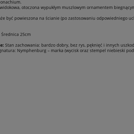
Monachium.
 widokowa, otoczona wypukłym muszlowym ornamentem biegnącym 
że być powieszona na ścianie (po zastosowaniu odpowiedniego uc
Średnica 25cm
e:
Stan zachowania: bardzo dobry, bez rys, pęknięć i innych uszkod
natura: Nymphenburg – marka (wycisk oraz stempel niebieski pods