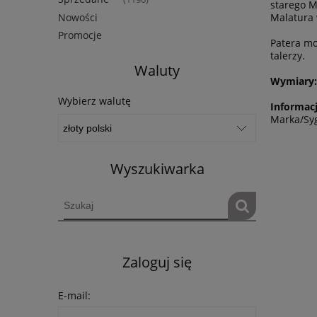
starego 
Nowości
Malatura
Promocje
Patera mo
talerzy.
Waluty
Wymiary:
Wybierz walutę
Informacj
Marka/Syg
Wyszukiwarka
Zaloguj się
E-mail: