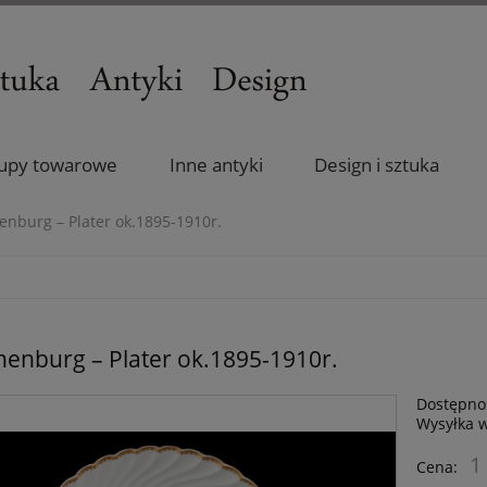
upy towarowe
Inne antyki
Design i sztuka
nburg – Plater ok.1895-1910r.
nburg – Plater ok.1895-1910r.
Dostępno
Wysyłka 
1
Cena: