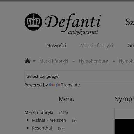
Nowości
Marki i fabryki
Gr
»
»
»
Marki i fabryki
Nymphenburg
Nymphe
Powered by
Translate
Nymphe
Menu
Marki i fabryki
(216)
Miśnia - Meissen
(8)
Rosenthal
(97)