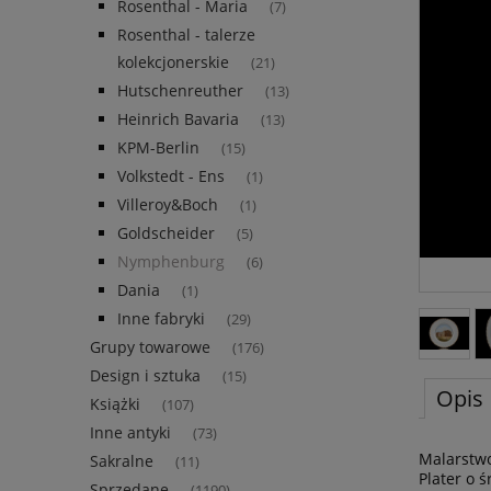
Rosenthal - Maria
(7)
Rosenthal - talerze
kolekcjonerskie
(21)
Hutschenreuther
(13)
Heinrich Bavaria
(13)
KPM-Berlin
(15)
Volkstedt - Ens
(1)
Villeroy&Boch
(1)
Goldscheider
(5)
Nymphenburg
(6)
Dania
(1)
Inne fabryki
(29)
Grupy towarowe
(176)
Design i sztuka
(15)
Opis
Książki
(107)
Inne antyki
(73)
Malarstw
Sakralne
(11)
Plater o 
Sprzedane
(1190)