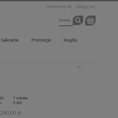
Zarejestruj się
Zaloguj się
Sakralne
Promocje
Książki
ść:
1 sztuka
w:
5 dni
 290,00 zł