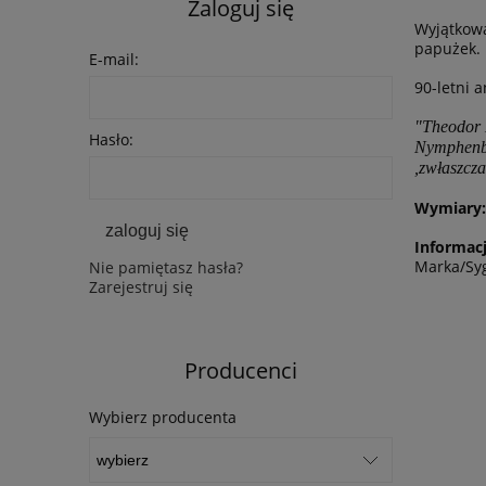
Zaloguj się
Wyjątkowa
papużek.
E-mail:
90-letni 
"Theodor 
Hasło:
Nymphenbur
,zwłaszcza
Wymiary:
zaloguj się
Informacj
Marka/Syg
Nie pamiętasz hasła?
Zarejestruj się
Producenci
Wybierz producenta