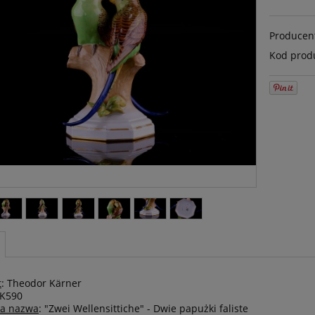
Producen
Kod prod
t
: Theodor Kärner
K590
na nazwa
: "Zwei Wellensittiche" - Dwie papużki faliste