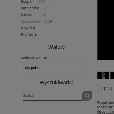
Książki
(107)
Inne antyki
(73)
Sakralne
(11)
Sprzedane
(1190)
Nowości
Promocje
Waluty
Wybierz walutę
Wyszukiwarka
Opis
Projektan
Model
nr.
Oryginal