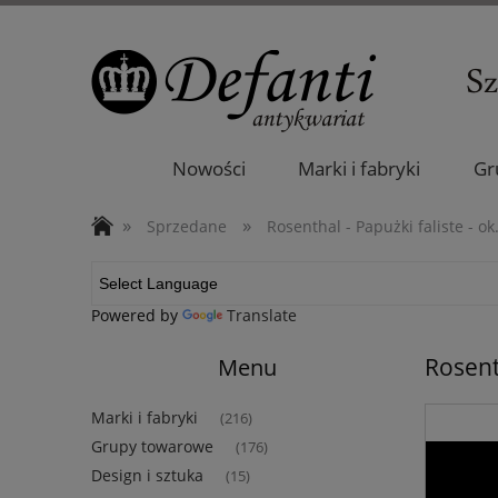
Nowości
Marki i fabryki
Gr
»
»
Sprzedane
Rosenthal - Papużki faliste - ok
Powered by
Translate
Rosenth
Menu
Marki i fabryki
(216)
Grupy towarowe
(176)
Design i sztuka
(15)