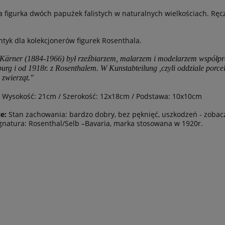
 figurka dwóch papużek falistych w naturalnych wielkościach. Ręc
antyk dla kolekcjonerów figurek Rosenthala.
Kärner (1884-1966) był rzeźbiarzem, malarzem i modelarzem współpr
g i od 1918r. z Rosenthalem. W Kunstabteilung ,czyli oddziale porcela
 zwierząt."
Wysokość: 21cm / Szerokość: 12x18cm / Podstawa: 10x10cm
e:
Stan zachowania: bardzo dobry, bez pęknięć, uszkodzeń - zobacz
natura: Rosenthal/Selb –Bavaria, marka stosowana w 1920r.