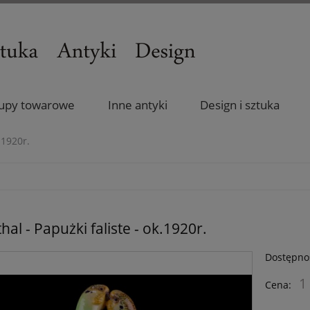
upy towarowe
Inne antyki
Design i sztuka
.1920r.
al - Papużki faliste - ok.1920r.
Dostępno
1
Cena: