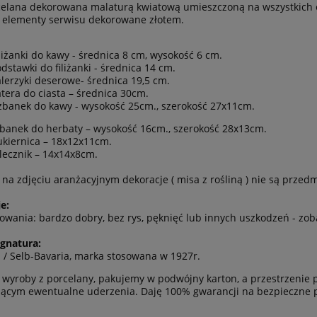
celana dekorowana malaturą kwiatową umieszczoną na wszystkich 
 elementy serwisu dekorowane złotem.
iliżanki do kawy - średnica 8 cm, wysokość 6 cm.
odstawki do filiżanki - średnica 14 cm.
Talerzyki deserowe- średnica 19,5 cm.
atera do ciasta – średnica 30cm.
zbanek do kawy - wysokość 25cm., szerokość 27x11cm.
banek do herbaty – wysokość 16cm., szerokość 28x13cm.
ukiernica – 18x12x11cm.
lecznik – 14x14x8cm.
na zdjęciu aranżacyjnym dekoracje ( misa z rośliną ) nie są przed
e:
owania: bardzo dobry, bez rys, pęknięć lub innych uszkodzeń - zob
gnatura:
 / Selb-Bavaria, marka stosowana w 1927r.
 wyroby z porcelany, pakujemy w podwójny karton, a przestrzeni
ącym ewentualne uderzenia. Daję 100% gwarancji na bezpieczne p