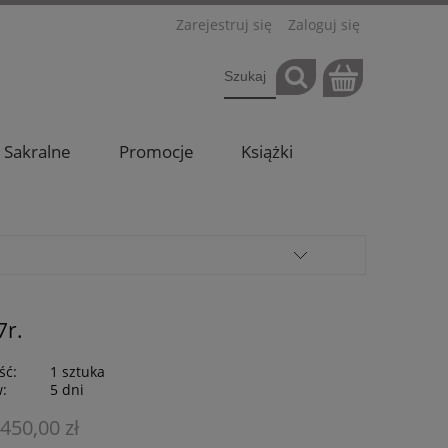
Zarejestruj się
Zaloguj się
Sakralne
Promocje
Książki
7r.
ść:
1 sztuka
w:
5 dni
 450,00 zł