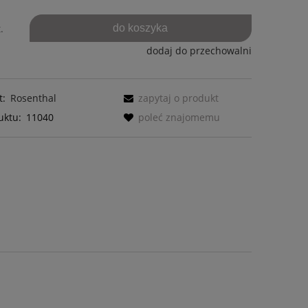
do koszyka
.
dodaj do przechowalni
t:
Rosenthal
zapytaj o produkt
uktu:
11040
poleć znajomemu