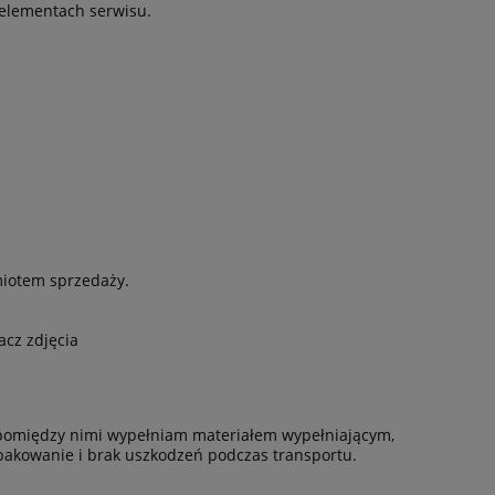
elementach serwisu.
miotem sprzedaży.
acz zdjęcia
e pomiędzy nimi wypełniam materiałem wypełniającym,
akowanie i brak uszkodzeń podczas transportu.