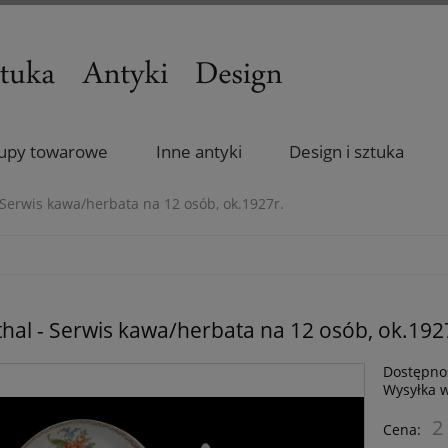
upy towarowe
Inne antyki
Design i sztuka
 Serwis kawa/herbata na 12 osób, ok.1927r.
hal - Serwis kawa/herbata na 12 osób, ok.192
Dostępno
Wysyłka 
2
Cena: