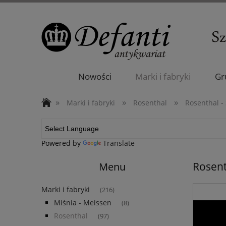
Nowości
Marki i fabryki
Gr
»
»
»
Marki i fabryki
Rosenthal
Rosenthal -
Powered by
Translate
Rosent
Menu
Marki i fabryki
(216)
Miśnia - Meissen
(8)
Rosenthal
(97)