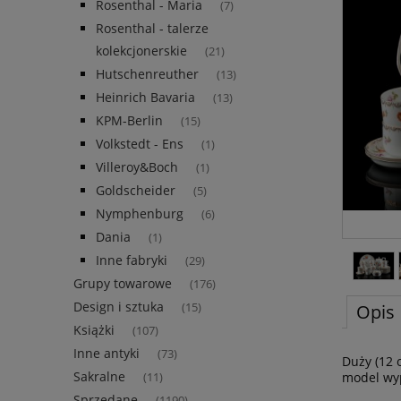
Rosenthal - Maria
(7)
Rosenthal - talerze
kolekcjonerskie
(21)
Hutschenreuther
(13)
Heinrich Bavaria
(13)
KPM-Berlin
(15)
Volkstedt - Ens
(1)
Villeroy&Boch
(1)
Goldscheider
(5)
Nymphenburg
(6)
Dania
(1)
Inne fabryki
(29)
Grupy towarowe
(176)
Design i sztuka
(15)
Opis
Książki
(107)
Inne antyki
(73)
Duży (12 
Sakralne
model wy
(11)
Sprzedane
(1190)