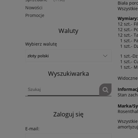
Biała por
Nowości
Wszystkie
Promocje
Wymiary:
12 szt.- F
Waluty
12 szt.- P
12 szt.- 
1 szt.- P
Wybierz walutę
1 szt.- D
1 szt.-Dz
1 szt.- C
1 szt.- M
Wyszukiwarka
Widoczne 
Informacj
Stan zach
Marka/Sy
Rosenthal
Zaloguj się
Wszystkie
amortyzuj
E-mail: