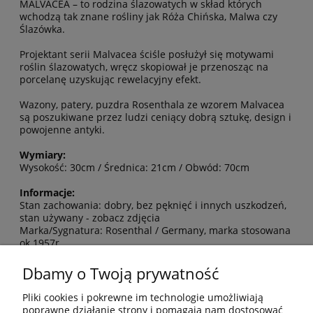
MALVACEA – to rodzina ślazowatych w skład których
wchodzą tak znane rośliny jak Róża Chińska, Malwa czy
Ślazówka.
Projektant serii Malvacea ściśle posłużył się motywami
roślin ślazowatych, wręcz skopiował je przenosząc na
porcelanę uzyskując rewelacyjny efekt.
Wazony, patery, puzdra Rosenthala ze wzorem Malvacea
są poszukiwane przez ludzi ceniący dobrą sztukę, design i
powojenne antyki.
Wymiary:
Wysokość: 30cm / Średnica: 21cm / Obwód: 70cm
Informacje:
Stan zachowania: dobry, bez pęknięć i innych uszkodzeń,
stan używany - zobacz zdjęcia
Marka/Sygnatura: Rosenthal / Germany, marka stosowana
ok.1957r.
Dbamy o Twoją prywatność
MOJE KONTO
Pliki cookies i pokrewne im technologie umożliwiają
poprawne działanie strony i pomagają nam dostosować