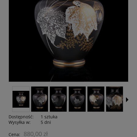
Dostępność:
1 sztuka
Wysyłka w:
5 dni
880,00 zł
Cena: