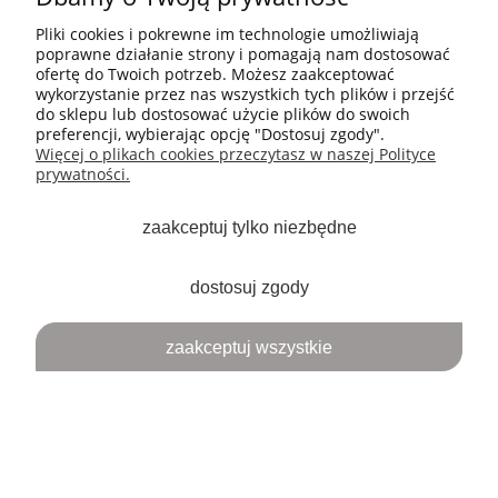
rys i innych uszkodzeń - zobacz zdjęcia
Pliki cookies i pokrewne im technologie umożliwiają
Marka/Sygnatura: Rosenthal/ Selb-Bawaria, marka
poprawne działanie strony i pomagają nam dostosować
stosowana w 1920r.
ofertę do Twoich potrzeb. Możesz zaakceptować
MOJE KONTO
wykorzystanie przez nas wszystkich tych plików i przejść
do sklepu lub dostosować użycie plików do swoich
preferencji, wybierając opcję "Dostosuj zgody".
PŁATNOŚCI I DOSTAWA
Więcej o plikach cookies przeczytasz w naszej Polityce
prywatności.
INFORMACJE
zaakceptuj tylko niezbędne
ARTYKUŁY
dostosuj zgody
O NAS
zaakceptuj wszystkie
pokaż pełną wersję strony
Sklep internetowy Shoper.pl