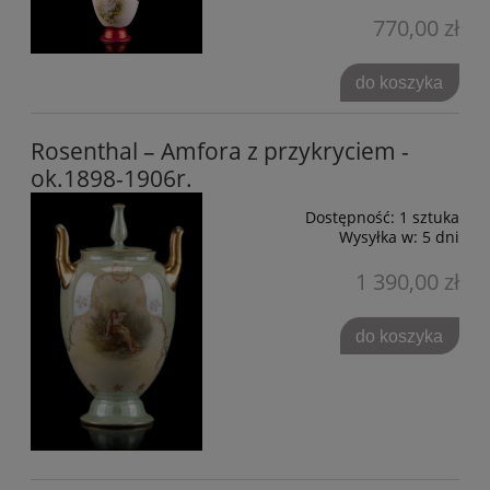
770,00 zł
do koszyka
Rosenthal – Amfora z przykryciem -
ok.1898-1906r.
Dostępność:
1 sztuka
Wysyłka w:
5 dni
1 390,00 zł
do koszyka