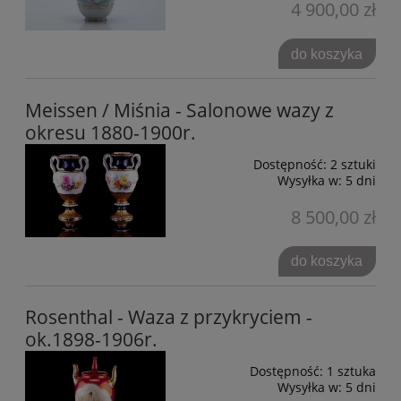
4 900,00 zł
do koszyka
Meissen / Miśnia - Salonowe wazy z
okresu 1880-1900r.
Dostępność:
2 sztuki
Wysyłka w:
5 dni
8 500,00 zł
do koszyka
Rosenthal - Waza z przykryciem -
ok.1898-1906r.
Dostępność:
1 sztuka
Wysyłka w:
5 dni