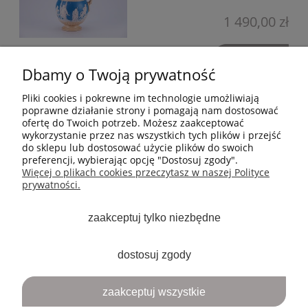
1 490,00 zł
do koszyka
Dbamy o Twoją prywatność
MOJE KONTO
Pliki cookies i pokrewne im technologie umożliwiają
poprawne działanie strony i pomagają nam dostosować
ofertę do Twoich potrzeb. Możesz zaakceptować
PŁATNOŚCI I DOSTAWA
wykorzystanie przez nas wszystkich tych plików i przejść
do sklepu lub dostosować użycie plików do swoich
preferencji, wybierając opcję "Dostosuj zgody".
INFORMACJE
Więcej o plikach cookies przeczytasz w naszej Polityce
prywatności.
ARTYKUŁY
zaakceptuj tylko niezbędne
O NAS
dostosuj zgody
pokaż pełną wersję strony
zaakceptuj wszystkie
Sklep internetowy Shoper.pl