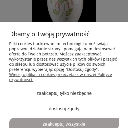
Dbamy o Twoją prywatność
Pliki cookies i pokrewne im technologie umożliwiają
poprawne działanie strony i pomagają nam dostosować
ofertę do Twoich potrzeb. Możesz zaakceptować
MOJE KONTO
wykorzystanie przez nas wszystkich tych plików i przejść
do sklepu lub dostosować użycie plików do swoich
preferencji, wybierając opcję "Dostosuj zgody".
PŁATNOŚCI I DOSTAWA
Więcej o plikach cookies przeczytasz w naszej Polityce
prywatności.
INFORMACJE
zaakceptuj tylko niezbędne
ARTYKUŁY
dostosuj zgody
O NAS
zaakceptuj wszystkie