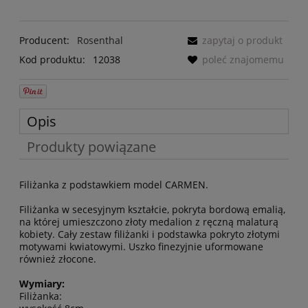
Producent:
Rosenthal
zapytaj o produkt
Kod produktu:
12038
poleć znajomemu
Opis
Produkty powiązane
Filiżanka z podstawkiem model CARMEN.
Filiżanka w secesyjnym kształcie, pokryta bordową emalią,
na której umieszczono złoty medalion z ręczną malaturą
kobiety. Cały zestaw filiżanki i podstawka pokryto złotymi
motywami kwiatowymi. Uszko finezyjnie uformowane
również złocone.
Wymiary:
Filiżanka: