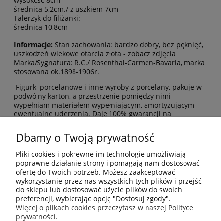
wysokość 8cm
średnica 5,2cm./ z uszkiem 7cm
Talerzyk do filiżanki:
średnica 10,8cm
Informacje:
Stan zachowania: bardzo dobry, bez pęknięć,
uszkodzeń wiekowe otarcia złota - zobacz zdjęcia
Marka/Sygnatura: R.C./ Rosenthal-Carmen-Bavaria, marka
stosowana ok.1898-1906r.
Figurki porcelanowe i inne wyroby z porcelany, pakuje w
podwójny karton, a przestrzenie pomiędzy nimi
wypełniam materiałem wypełniającym, amortyzującym
ewentualne uderzenia. Daję 100% gwarancji na
bezpieczne pakowanie i brak uszkodzeń podczas
transportu.
Dbamy o Twoją prywatność
MOJE KONTO
Pliki cookies i pokrewne im technologie umożliwiają
poprawne działanie strony i pomagają nam dostosować
ofertę do Twoich potrzeb. Możesz zaakceptować
PŁATNOŚCI I DOSTAWA
wykorzystanie przez nas wszystkich tych plików i przejść
do sklepu lub dostosować użycie plików do swoich
preferencji, wybierając opcję "Dostosuj zgody".
INFORMACJE
Więcej o plikach cookies przeczytasz w naszej Polityce
prywatności.