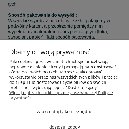
tych.
Sposób pakowania do wysyłki :
Wszystkie wyroby z porcelany i szkła, pakujemy w
podwójny karton, a przestrzenie pomiędzy nimi
wypełniamy materiałem zabezpieczającym (folia,
styropian, papier). Taki sposób pakowania,
zabezpiecza w 100% wysyłaną porcelanę i szkło przed
uszkodzeniem, podczas transportu
Dbamy o Twoją prywatność
MOJE KONTO
Pliki cookies i pokrewne im technologie umożliwiają
poprawne działanie strony i pomagają nam dostosować
ofertę do Twoich potrzeb. Możesz zaakceptować
PŁATNOŚCI I DOSTAWA
wykorzystanie przez nas wszystkich tych plików i przejść
do sklepu lub dostosować użycie plików do swoich
preferencji, wybierając opcję "Dostosuj zgody".
INFORMACJE
Więcej o plikach cookies przeczytasz w naszej Polityce
prywatności.
ARTYKUŁY
zaakceptuj tylko niezbędne
O NAS
dostosuj zgody